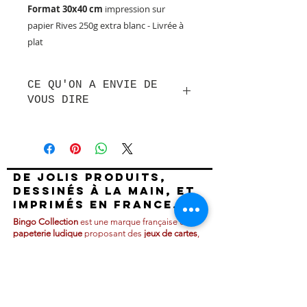
Format 30x40 cm
impression sur
papier Rives 250g extra blanc - Livrée à
plat
CE QU'ON A ENVIE DE
VOUS DIRE
Voilà enfin l'affiche tant attendue
par les passionné(e)s !
Imaginée, conçue et réalisée avec
passion par BINGO COLLECTION,
De jolis produits,
cette affiche ne laissera personne
dessinés à la main, et
indifférent. Nike Cortez, Converse
imprimés en France.
Chuck Taylor, Adidas superstar,
Bingo Collection
est une marque française de
Puma suede, New balance, Nike air
papeterie ludique
proposant des
jeux de cartes
,
max one, Vans Old School, dunk,
affiches illustrées
,
coloriages XXL
et
cartes
stan smith, Adidas samba, Asics
postales
originales conçus avec passion dans
notre atelier à Versailles.
onisuka tiger, Reebok Classic C 85
Et vous, quel est votre type de
Nos collections créatives et graphiques sont
sneakers ?
régulièrement enrichies de nouvelles créations