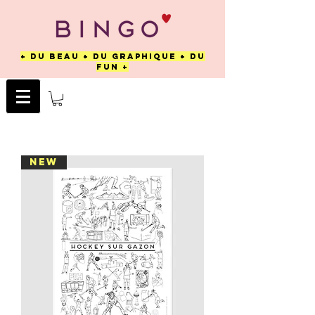
+ DU BEAU + DU GRAPHIQUE + DU
FUN +
NEW