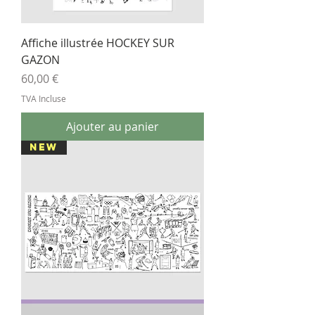
Affiche illustrée HOCKEY SUR
GAZON
Prix
60,00 €
TVA Incluse
Ajouter au panier
NEW