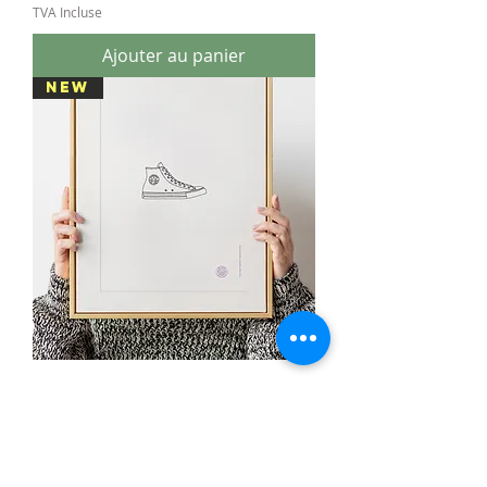
TVA Incluse
Ajouter au panier
NEW
Illustration "sneakers" - différents
modèles
Prix
10,00 €
TVA Incluse