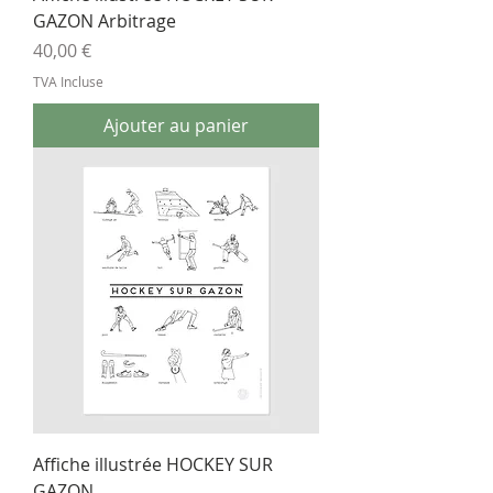
GAZON Arbitrage
Prix
40,00 €
TVA Incluse
Ajouter au panier
Affiche illustrée HOCKEY SUR
GAZON