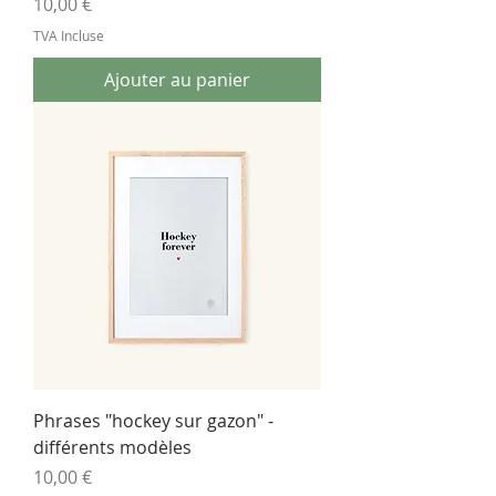
Prix
10,00 €
TVA Incluse
Ajouter au panier
Phrases "hockey sur gazon" -
différents modèles
Prix
10,00 €