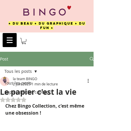
+ DU BEAU + DU GRAPHIQUE + DU
FUN +
Post
Tous les posts
la team BINGO
Tous les posts
2 juin 2025
1 min de lecture
Le papier c'est la vie
papier, affiche, cadeau
Noté NaN étoiles sur 5.
Chez Bingo Collection, c'est même 
une obsession !