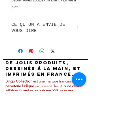
plat
CE QU'ON A ENVIE DE
VOUS DIRE
Voilà enfin l'affiche tant attendue
par les globe-trotteurs !
Si je vous dis : mosquées,
Bosphore, Byzance, kebap, Döner,
De jolis produits,
çay, Sainte-Sophie, Marchés,
dessinés à la main, et
culture, histoire, transcontinentale,
imprimés en France.
métropole et vibrante... vous me
Bingo Collection
est une marque française de
répondrez quoi ?
papeterie ludique
proposant des
jeux de cartes
,
Voici une première affiche réalisée
affiches illustrées
,
coloriages XXL
et
cartes
pour la ville d'Istanbul ! Une série
postales
originales conçus avec passion dans
notre atelier à Versailles.
est en préparation.
Si l'envie vous prend de vouloir la
Nos collections créatives et graphiques sont
colorier, libre à vous et laisser votre
régulièrement enrichies de nouvelles créations
côté créatif s'exprimer !
inspirées par nos voyages, nos rencontres et
notre univers fun et artistique.