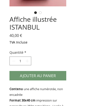
Affiche illustrée
ISTANBUL
Prix
40,00 €
TVA Incluse
Quantité
*
AJOUTER AU PANIER
Contenu
une affiche numérotée, non
encadrée
Format 30x40 cm
impression sur
papier Rives 250g extra blanc - Livrée à