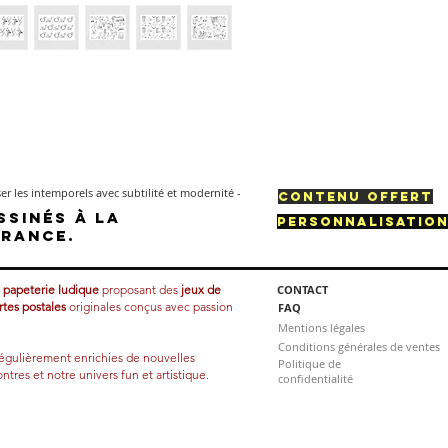
r les intemporels avec subtilité et modernité -
CONTENU OFFERT
ssinés à la
PERSONNALISATIO
France.
e
papeterie ludique
proposant des
jeux de
CONTACT
rtes postales
originales conçus avec passion
FAQ
Mentions légales
Conditions générales de ventes
régulièrement enrichies de nouvelles
Politique de
ntres et notre univers fun et artistique.
confidentialité