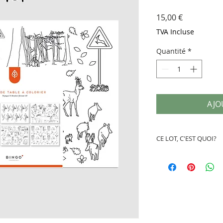
Prix
15,00 €
TVA Incluse
Quantité
*
AJO
CE LOT, C'EST QUOI?
12 sets de table à c
12 pages - 6 modèle
Illustrations tirées
Aussi beaux en sets
posters à encadrer.
l’imagination.
A partir de 3 ans.