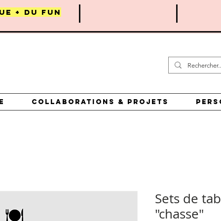
UE + DU FUN
E
COLLABORATIONS & PROJETS
PERS
Sets de tab
"chasse"