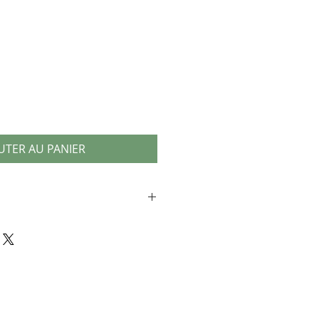
UTER AU PANIER
olorier
s - format A3
 de l'ambiance chasse & nature.
 de table, en sous-mains, ou en
.. parfaits pour développer